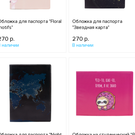
Обложка для паспорта "Floral
Обложка для паспорта
motifs"
"Звездная карта"
270 p.
270 p.
В наличии
В наличии
Обложка для паспорта "Night
Обложка на студенческий "Я