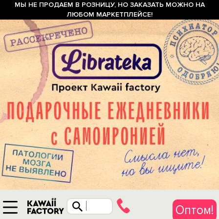
МЫ НЕ ПРОДАЕМ В РОЗНИЦУ, НО ЗАКАЗАТЬ МОЖНО НА
ЛЮБОМ МАРКЕТПЛЕЙСЕ!
Оптом!