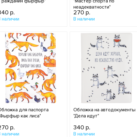
"Гражданин фырфыр"
"Мастер спорта по
неадекватности"
340 p.
270 p.
В наличии
В наличии
Обложка для паспорта
Обложка на автодокументы
"Фырфыр как лиса"
"Дела идут"
270 p.
340 p.
В наличии
В наличии