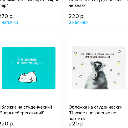
map"
не знаю"
270 p.
220 p.
В наличии
В наличии
Обложка на студенческий
Обложка на студенческий
"Энергосберегающий"
"Плохое настроение не
портить"
220 p.
220 p.