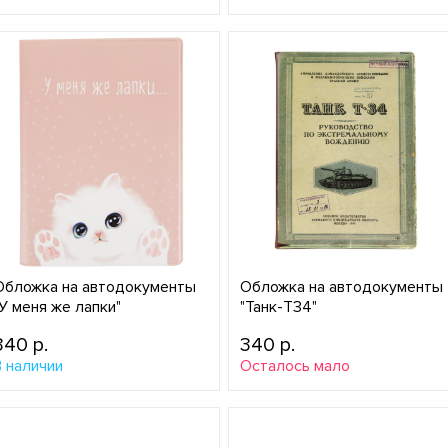
Обложка на автодокументы
Обложка на автодокументы
"У меня же лапки"
"Танк-Т34"
340 p.
340 p.
В наличии
Осталось мало