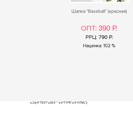
Шапка "Baseball" (красная)
ОПТ:
390 Р.
РРЦ:
790 Р.
Наценка: 102 %
a:2:{s:4:"TEXT";s:923:"
";s:4:"TYPE";s:4:"HTML";}