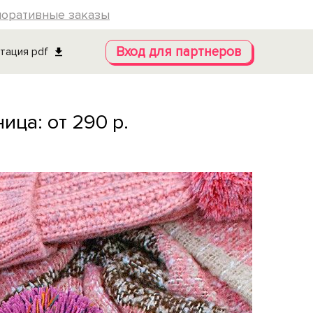
поративные заказы
Вход для партнеров
тация pdf
зница: от 290 р.