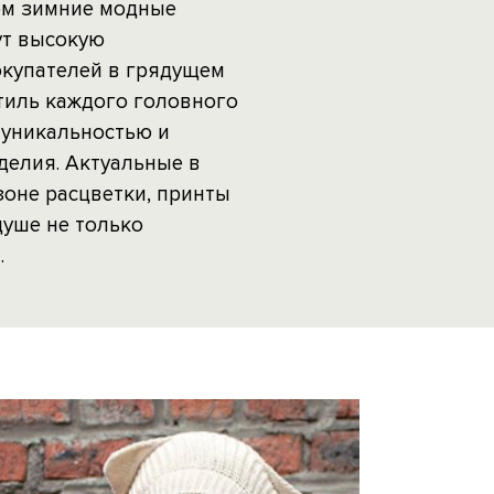
ом зимние модные
ут высокую
окупателей в грядущем
тиль каждого головного
 уникальностью и
делия. Актуальные в
зоне расцветки, принты
душе не только
.