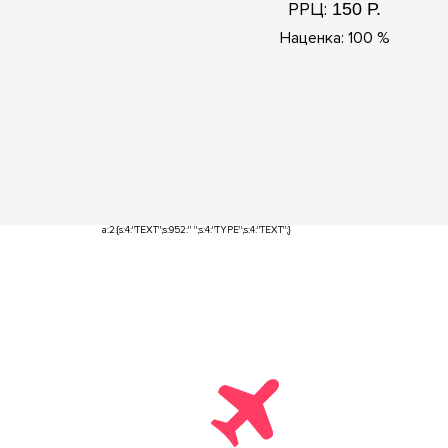
РРЦ:
150 Р.
Наценка: 100 %
a:2:{s:4:"TEXT";s:952:"
";s:4:"TYPE";s:4:"TEXT";}