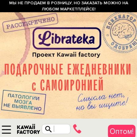
МЫ НЕ ПРОДАЕМ В РОЗНИЦУ, НО ЗАКАЗАТЬ МОЖНО НА
ЛЮБОМ МАРКЕТПЛЕЙСЕ!
Оптом!