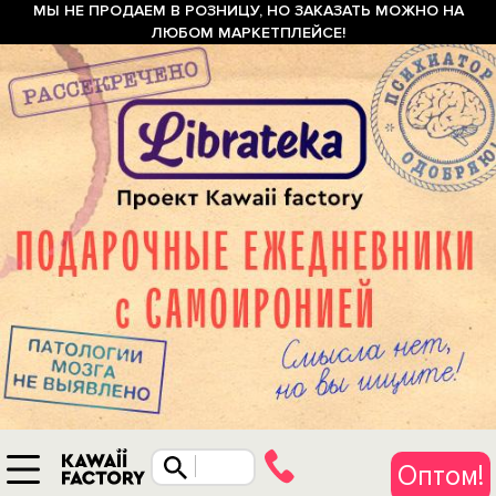
МЫ НЕ ПРОДАЕМ В РОЗНИЦУ, НО ЗАКАЗАТЬ МОЖНО НА
ЛЮБОМ МАРКЕТПЛЕЙСЕ!
Оптом!