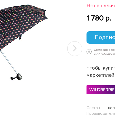
Нет в нали
1 780 p.
Подпис
Согласие с п
Next
и обработки 
Чтобы купит
маркетплей
Состав:
пол
Производитель