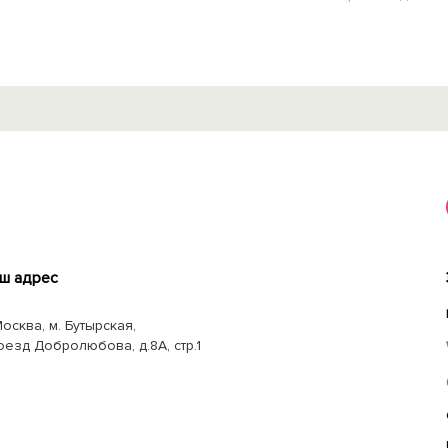
ш адрес
Москва, м. Бутырская,
оезд Добролюбова, д.8А, стр.1