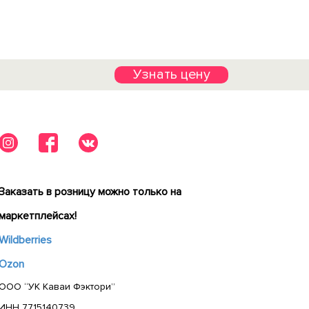
Узнать цену
Заказать в розницу можно только на
маркетплейсах!
Wildberries
Ozon
ООО “УК Каваи Фэктори”
ИНН 7715140739