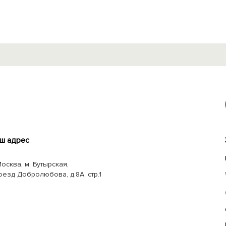
ш адрес
Москва, м. Бутырская,
оезд Добролюбова, д.8А, стр.1