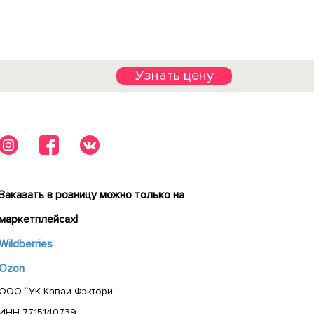
Узнать цену
Заказать в розницу можно только на
маркетплейсах!
Wildberries
Ozon
ООО “УК Каваи Фэктори”
ИНН 7715140739