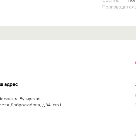
Состав:
Пол
Производитель
ш адрес
Москва, м. Бутырская,
оезд Добролюбова, д.8А, стр.1