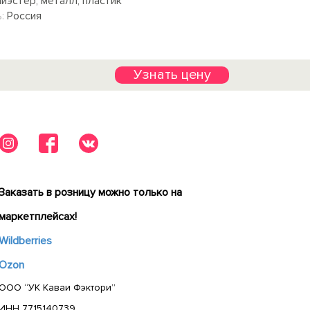
иэстер, металл, пластик
:
Россия
Узнать цену
Заказать в розницу можно только на
маркетплейсах!
Wildberries
Ozon
ООО “УК Каваи Фэктори”
ИНН 7715140739