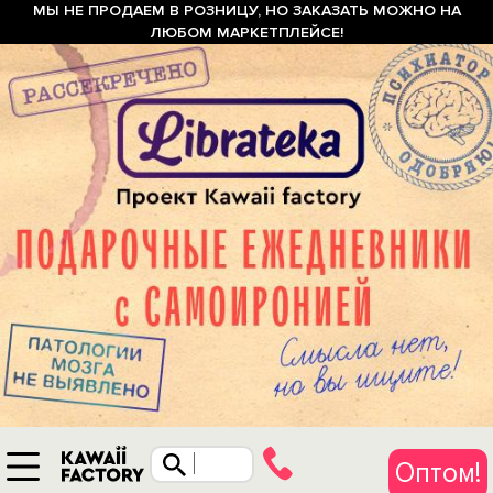
МЫ НЕ ПРОДАЕМ В РОЗНИЦУ, НО ЗАКАЗАТЬ МОЖНО НА
ЛЮБОМ МАРКЕТПЛЕЙСЕ!
Оптом!