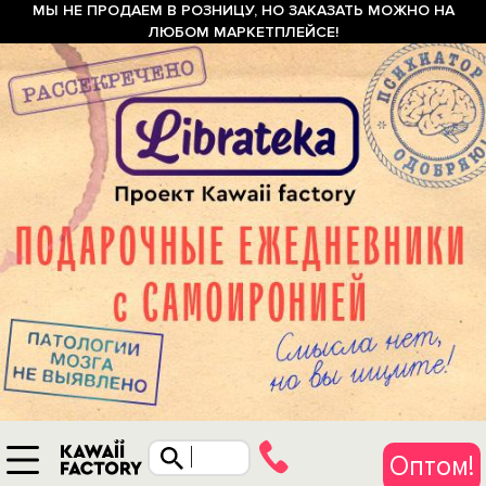
МЫ НЕ ПРОДАЕМ В РОЗНИЦУ, НО ЗАКАЗАТЬ МОЖНО НА
ЛЮБОМ МАРКЕТПЛЕЙСЕ!
Оптом!