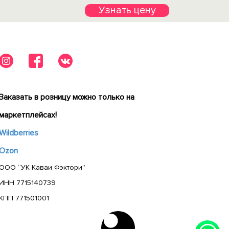
Узнать цену
Заказать в розницу можно только на
маркетплейсах!
Wildberries
Ozon
ООО “УК Каваи Фэктори”
ИНН 7715140739
КПП 771501001