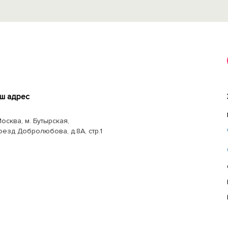
ш адрес
Москва, м. Бутырская,
оезд Добролюбова, д.8А, стр.1