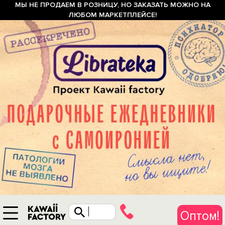
МЫ НЕ ПРОДАЕМ В РОЗНИЦУ, НО ЗАКАЗАТЬ МОЖНО НА
ЛЮБОМ МАРКЕТПЛЕЙСЕ!
Оптом!