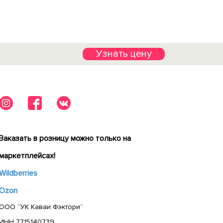
Узнать цену
Заказать в розницу можно только на
маркетплейсах!
Wildberries
Ozon
ООО “УК Каваи Фэктори”
ИНН 7715140739