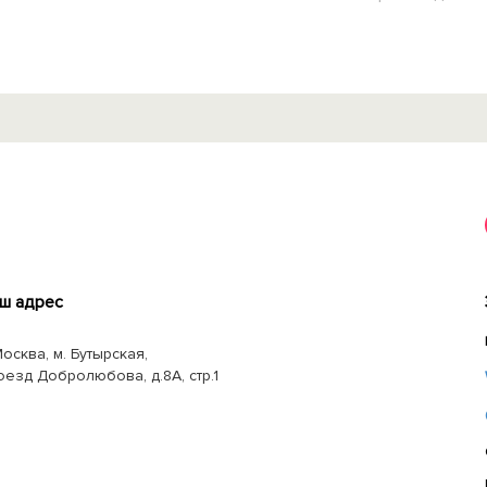
ш адрес
Москва, м. Бутырская,
оезд Добролюбова, д.8А, стр.1