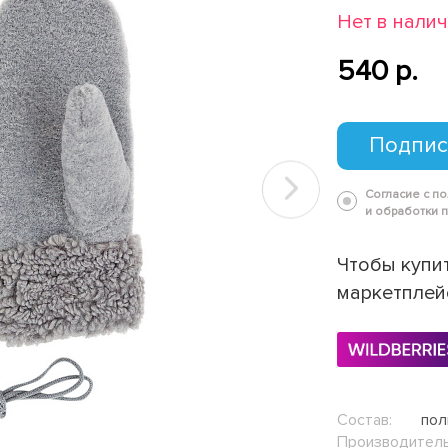
Нет в нали
540 p.
Подпис
Согласие с п
Next
и обработки 
Чтобы купит
маркетплей
Состав:
пол
Производитель