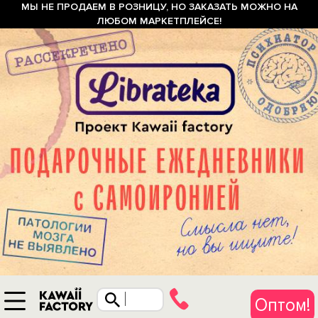
МЫ НЕ ПРОДАЕМ В РОЗНИЦУ, НО ЗАКАЗАТЬ МОЖНО НА
ЛЮБОМ МАРКЕТПЛЕЙСЕ!
Оптом!