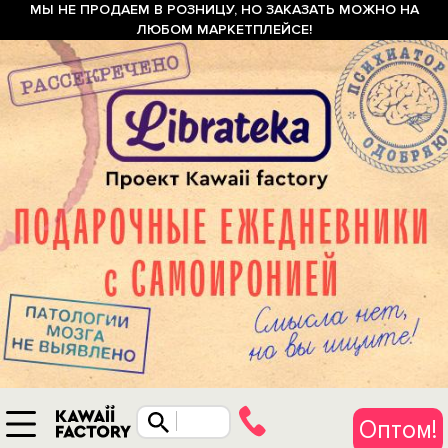
МЫ НЕ ПРОДАЕМ В РОЗНИЦУ, НО ЗАКАЗАТЬ МОЖНО НА
ЛЮБОМ МАРКЕТПЛЕЙСЕ!
Оптом!