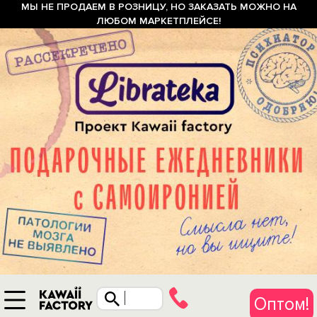
МЫ НЕ ПРОДАЕМ В РОЗНИЦУ, НО ЗАКАЗАТЬ МОЖНО НА
ЛЮБОМ МАРКЕТПЛЕЙСЕ!
Оптом!