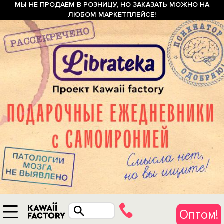
МЫ НЕ ПРОДАЕМ В РОЗНИЦУ, НО ЗАКАЗАТЬ МОЖНО НА
ЛЮБОМ МАРКЕТПЛЕЙСЕ!
Оптом!