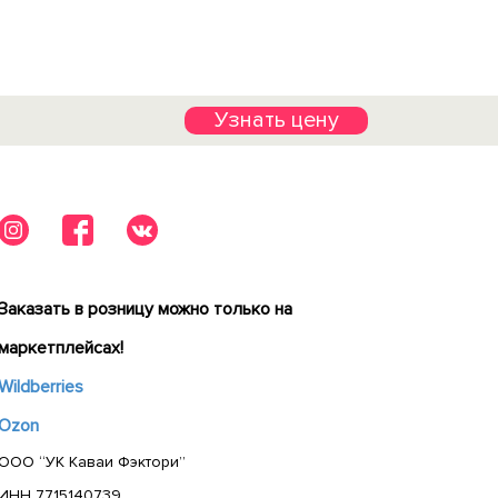
Узнать цену
Заказать в розницу можно только на
маркетплейсах!
Wildberries
Ozon
ООО “УК Каваи Фэктори”
ИНН 7715140739