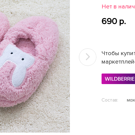
Нет в нали
690 p.
Чтобы купит
Next
маркетплей
Состав:
мох