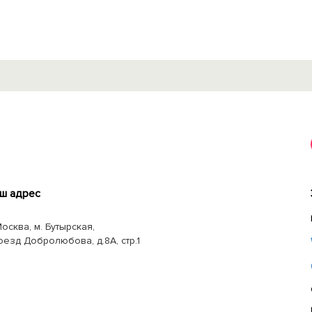
ш адрес
Москва, м. Бутырская,
оезд Добролюбова, д.8А, стр.1