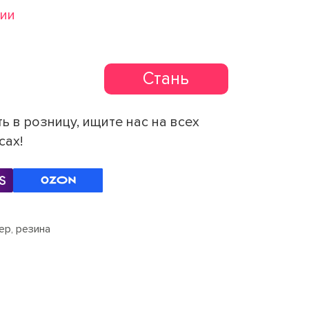
чии
Стань
партнером
ь в розницу, ищите нас на всех
сах!
ер, резина