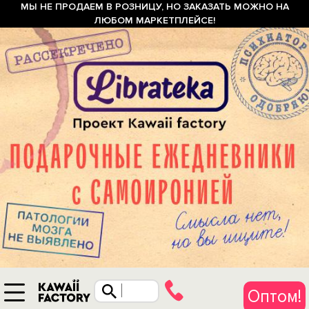
МЫ НЕ ПРОДАЕМ В РОЗНИЦУ, НО ЗАКАЗАТЬ МОЖНО НА
ЛЮБОМ МАРКЕТПЛЕЙСЕ!
Оптом!