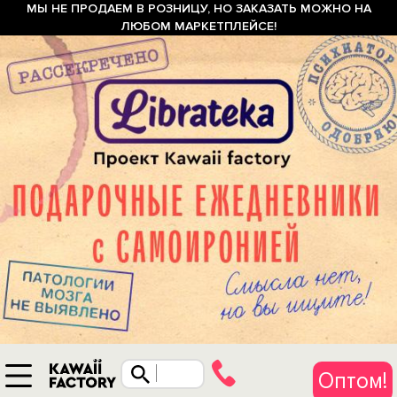
МЫ НЕ ПРОДАЕМ В РОЗНИЦУ, НО ЗАКАЗАТЬ МОЖНО НА
ЛЮБОМ МАРКЕТПЛЕЙСЕ!
Оптом!