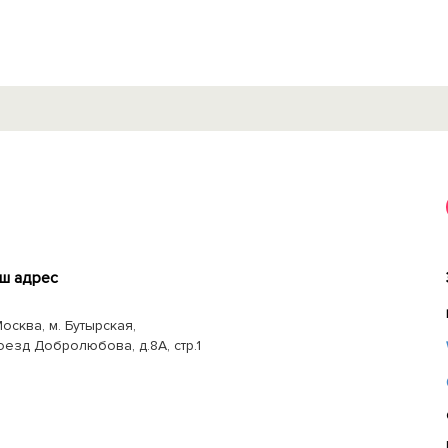
ш адрес
Москва, м. Бутырская,
оезд Добролюбова, д.8А, стр.1