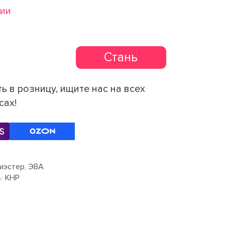
чии
Стань
партнером
ь в розницу, ищите нас на всех
сах!
иэстер, ЭВА
:
КНР