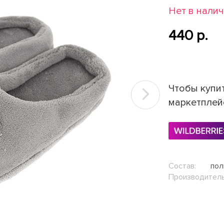
Нет в нали
440 p.
Чтобы купит
Next
маркетплей
Состав:
пол
Производитель