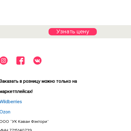
Узнать цену
Заказать в розницу можно только на
маркетплейсах!
Wildberries
Ozon
ООО “УК Каваи Фэктори”
ИНН 7715140739