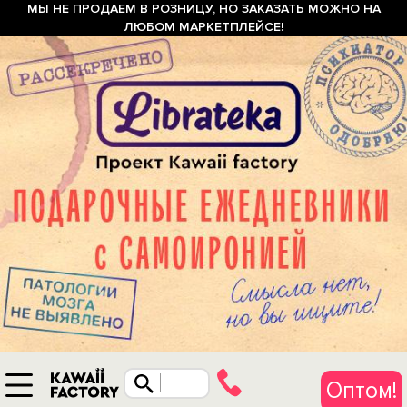
МЫ НЕ ПРОДАЕМ В РОЗНИЦУ, НО ЗАКАЗАТЬ МОЖНО НА
ЛЮБОМ МАРКЕТПЛЕЙСЕ!
Оптом!