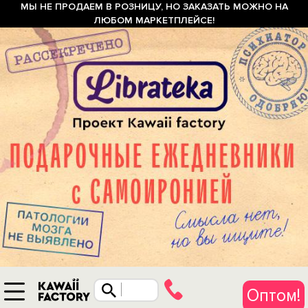
МЫ НЕ ПРОДАЕМ В РОЗНИЦУ, НО ЗАКАЗАТЬ МОЖНО НА
ЛЮБОМ МАРКЕТПЛЕЙСЕ!
Оптом!