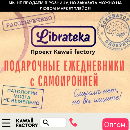
МЫ НЕ ПРОДАЕМ В РОЗНИЦУ, НО ЗАКАЗАТЬ МОЖНО НА
ЛЮБОМ МАРКЕТПЛЕЙСЕ!
Оптом!