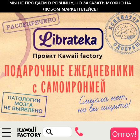
МЫ НЕ ПРОДАЕМ В РОЗНИЦУ, НО ЗАКАЗАТЬ МОЖНО НА
ЛЮБОМ МАРКЕТПЛЕЙСЕ!
Оптом!