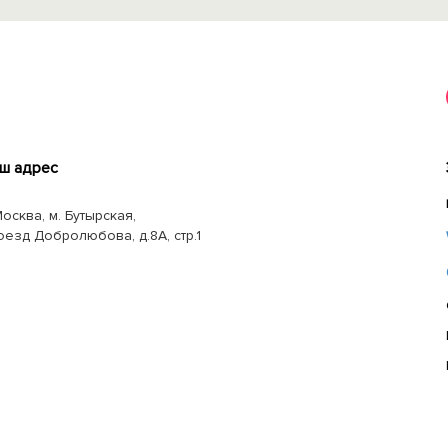
ш адрес
Москва, м. Бутырская,
оезд Добролюбова, д.8А, стр.1