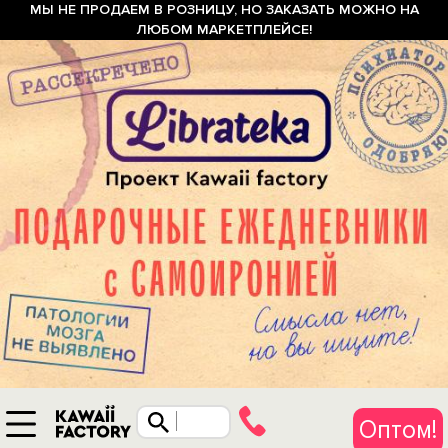
МЫ НЕ ПРОДАЕМ В РОЗНИЦУ, НО ЗАКАЗАТЬ МОЖНО НА
ЛЮБОМ МАРКЕТПЛЕЙСЕ!
Оптом!