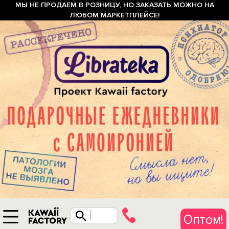
МЫ НЕ ПРОДАЕМ В РОЗНИЦУ, НО ЗАКАЗАТЬ МОЖНО НА
ЛЮБОМ МАРКЕТПЛЕЙСЕ!
Оптом!