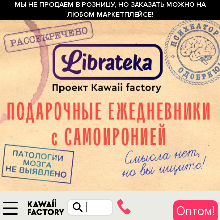
МЫ НЕ ПРОДАЕМ В РОЗНИЦУ, НО ЗАКАЗАТЬ МОЖНО НА
ЛЮБОМ МАРКЕТПЛЕЙСЕ!
Оптом!