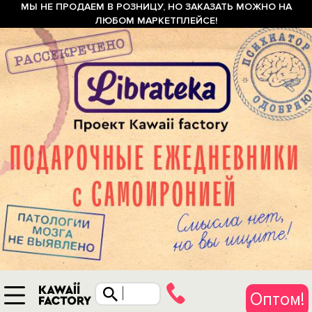
МЫ НЕ ПРОДАЕМ В РОЗНИЦУ, НО ЗАКАЗАТЬ МОЖНО НА
ЛЮБОМ МАРКЕТПЛЕЙСЕ!
Оптом!