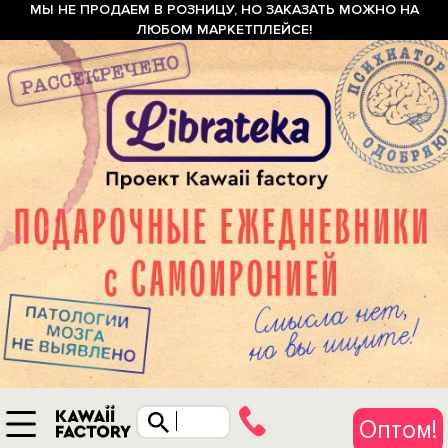
МЫ НЕ ПРОДАЕМ В РОЗНИЦУ, НО ЗАКАЗАТЬ МОЖНО НА
ЛЮБОМ МАРКЕТПЛЕЙСЕ!
Оптом!