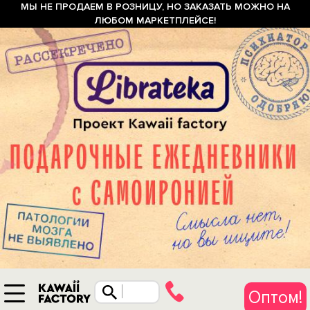
МЫ НЕ ПРОДАЕМ В РОЗНИЦУ, НО ЗАКАЗАТЬ МОЖНО НА
ЛЮБОМ МАРКЕТПЛЕЙСЕ!
Оптом!