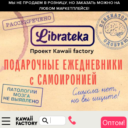
МЫ НЕ ПРОДАЕМ В РОЗНИЦУ, НО ЗАКАЗАТЬ МОЖНО НА
ЛЮБОМ МАРКЕТПЛЕЙСЕ!
Оптом!