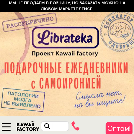
МЫ НЕ ПРОДАЕМ В РОЗНИЦУ, НО ЗАКАЗАТЬ МОЖНО НА
ЛЮБОМ МАРКЕТПЛЕЙСЕ!
Оптом!