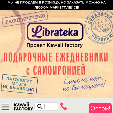
МЫ НЕ ПРОДАЕМ В РОЗНИЦУ, НО ЗАКАЗАТЬ МОЖНО НА
ЛЮБОМ МАРКЕТПЛЕЙСЕ!
Оптом!