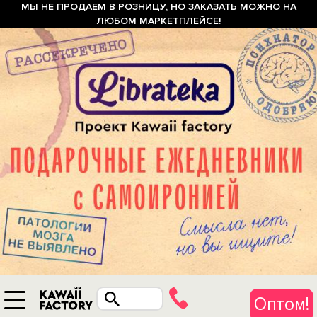
МЫ НЕ ПРОДАЕМ В РОЗНИЦУ, НО ЗАКАЗАТЬ МОЖНО НА
ЛЮБОМ МАРКЕТПЛЕЙСЕ!
Оптом!