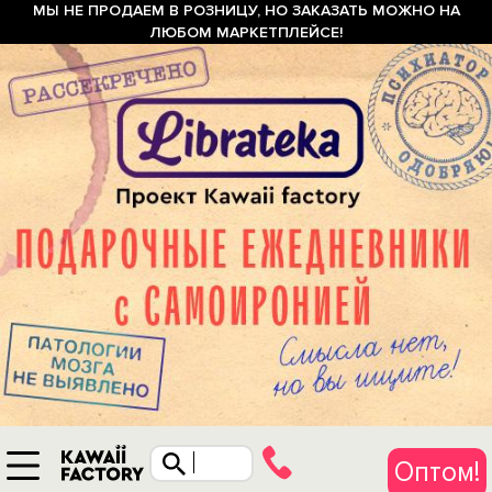
МЫ НЕ ПРОДАЕМ В РОЗНИЦУ, НО ЗАКАЗАТЬ МОЖНО НА
ЛЮБОМ МАРКЕТПЛЕЙСЕ!
Оптом!