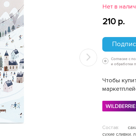
Нет в нали
210 p.
Подпис
Согласие с п
Next
и обработки 
Чтобы купит
маркетплей
Состав:
саха
сухие сливки, 