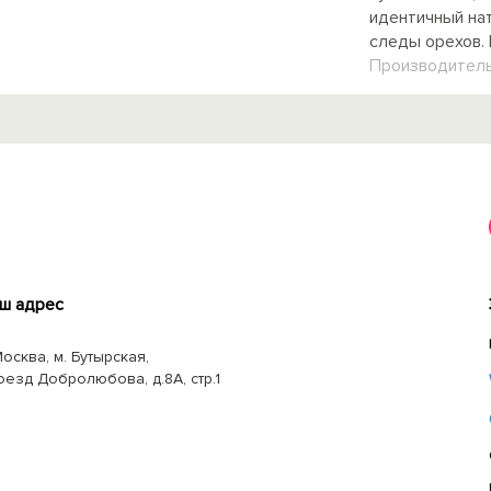
идентичный на
следы орехов. 
Производитель
ш адрес
Москва, м. Бутырская,
оезд Добролюбова, д.8А, стр.1