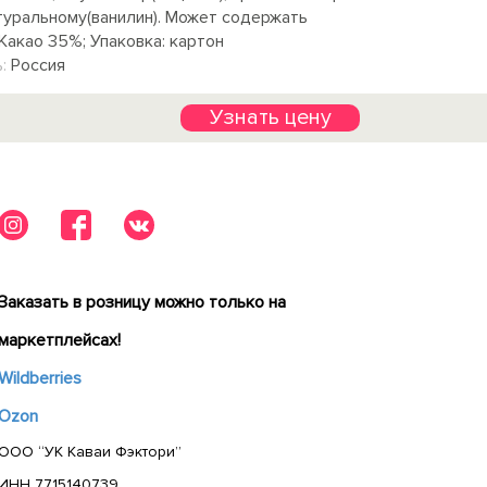
туральному(ванилин). Может содержать
Какао 35%; Упаковка: картон
:
Россия
Узнать цену
Заказать в розницу можно только на
маркетплейсах!
Wildberries
Ozon
ООО “УК Каваи Фэктори”
ИНН 7715140739