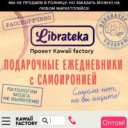
МЫ НЕ ПРОДАЕМ В РОЗНИЦУ, НО ЗАКАЗАТЬ МОЖНО НА
ЛЮБОМ МАРКЕТПЛЕЙСЕ!
Оптом!