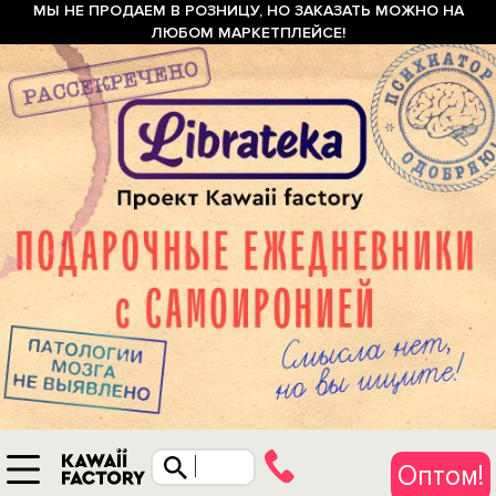
МЫ НЕ ПРОДАЕМ В РОЗНИЦУ, НО ЗАКАЗАТЬ МОЖНО НА
ЛЮБОМ МАРКЕТПЛЕЙСЕ!
Оптом!