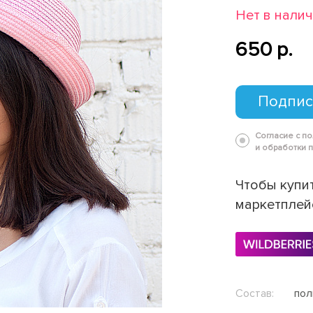
Нет в нали
650 p.
Подпис
Согласие с п
и обработки 
Чтобы купит
маркетплей
Состав:
пол