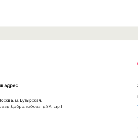
ш адрес
Москва, м. Бутырская,
оезд Добролюбова, д.8А, стр.1