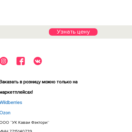
Узнать цену
Заказать в розницу можно только на
маркетплейсах!
Wildberries
Ozon
ООО “УК Каваи Фэктори”
ИНН 7715140739