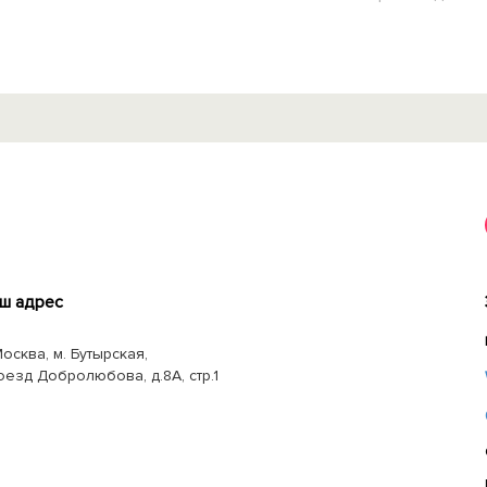
ш адрес
Москва, м. Бутырская,
оезд Добролюбова, д.8А, стр.1