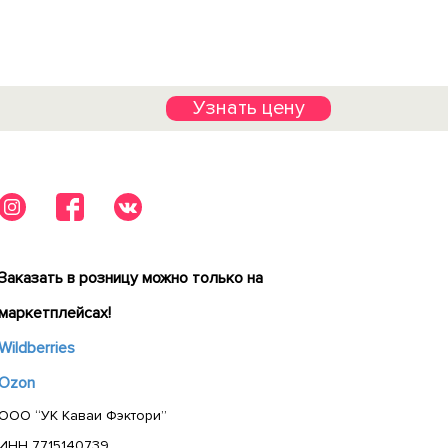
Узнать цену
Заказать в розницу можно только на
маркетплейсах!
Wildberries
Ozon
ООО “УК Каваи Фэктори”
ИНН 7715140739