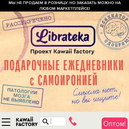
МЫ НЕ ПРОДАЕМ В РОЗНИЦУ, НО ЗАКАЗАТЬ МОЖНО НА
ЛЮБОМ МАРКЕТПЛЕЙСЕ!
Оптом!