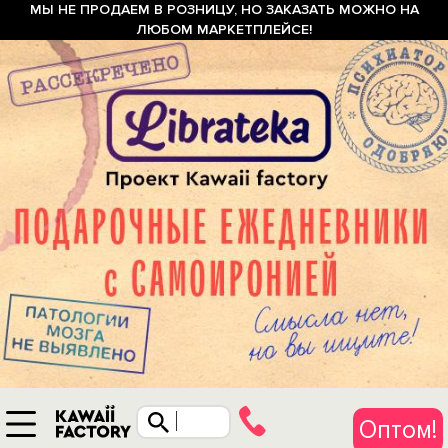
МЫ НЕ ПРОДАЕМ В РОЗНИЦУ, НО ЗАКАЗАТЬ МОЖНО НА
ЛЮБОМ МАРКЕТПЛЕЙСЕ!
Оптом!