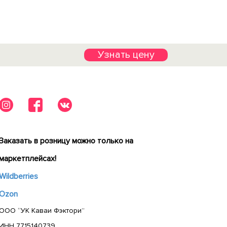
Узнать цену
Заказать в розницу можно только на
маркетплейсах!
Wildberries
Ozon
ООО “УК Каваи Фэктори”
ИНН 7715140739