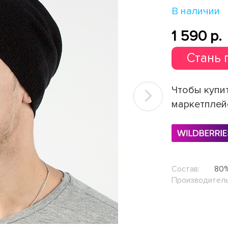
В наличии
1 590 p.
Стань 
Чтобы купит
Next
маркетплей
Состав:
80%
Производитель