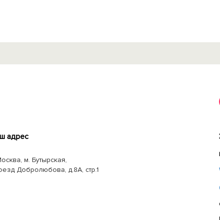
ш адрес
Москва, м. Бутырская,
оезд Добролюбова, д.8А, стр.1