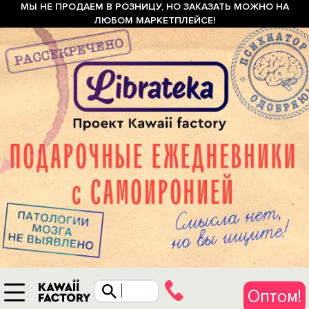
МЫ НЕ ПРОДАЕМ В РОЗНИЦУ, НО ЗАКАЗАТЬ МОЖНО НА
ЛЮБОМ МАРКЕТПЛЕЙСЕ!
Оптом!