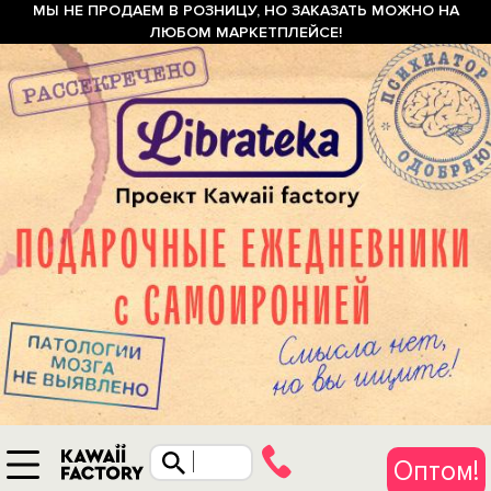
МЫ НЕ ПРОДАЕМ В РОЗНИЦУ, НО ЗАКАЗАТЬ МОЖНО НА
ЛЮБОМ МАРКЕТПЛЕЙСЕ!
Оптом!