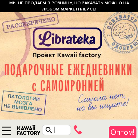
МЫ НЕ ПРОДАЕМ В РОЗНИЦУ, НО ЗАКАЗАТЬ МОЖНО НА
ЛЮБОМ МАРКЕТПЛЕЙСЕ!
Оптом!