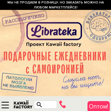
МЫ НЕ ПРОДАЕМ В РОЗНИЦУ, НО ЗАКАЗАТЬ МОЖНО НА
ЛЮБОМ МАРКЕТПЛЕЙСЕ!
Оптом!