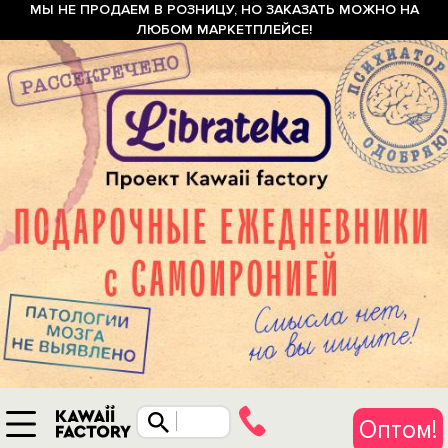
МЫ НЕ ПРОДАЕМ В РОЗНИЦУ, НО ЗАКАЗАТЬ МОЖНО НА
ЛЮБОМ МАРКЕТПЛЕЙСЕ!
Оптом!